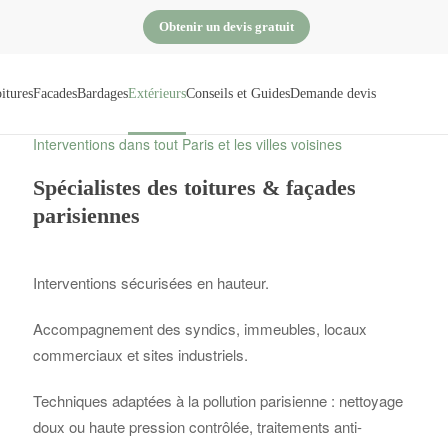
Obtenir un devis gratuit
itures
Facades
Bardages
Extérieurs
Conseils et Guides
Demande devis
Interventions dans tout Paris et les villes voisines
Spécialistes des toitures & façades
parisiennes
Interventions sécurisées en hauteur.
Accompagnement des syndics, immeubles, locaux
commerciaux et sites industriels.
Techniques adaptées à la pollution parisienne : nettoyage
doux ou haute pression contrôlée, traitements anti-