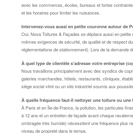
avec les commerces, écoles, bureaux et fortes contraintes
et les horaires pour limiter les nuisances.
Intervenez-vous aussi en petite couronne autour de P
Oui, Nova Toitures & Façades se déplace aussi en petite c
mêmes exigences de sécurité, de qualité et de respect du b
réglementations de stationnement). Lors de la demande de dev
À quel type de clientèle s’adresse votre entreprise (c
Nous travaillons principalement avec des syndics de copro
galeries marchandes, hôtels, restaurants, cliniques, éta
siège social vitré ou un site industriel soumis aux pous
À quelle fréquence faut-il nettoyer une toiture ou une 
À Paris et en Île-de-France, la pollution, les particules fin
à 12 ans et un entretien de façade avant chaque ravalemen
ombragée très humide) nécessitent une fréquence plus rap
niveau de propreté dans le temps.