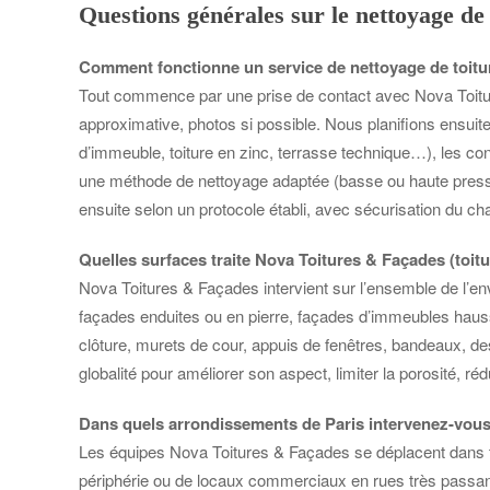
Questions générales sur le nettoyage de 
Comment fonctionne un service de nettoyage de toitur
Tout commence par une prise de contact avec Nova Toiture
approximative, photos si possible. Nous planifions ensuite u
d’immeuble, toiture en zinc, terrasse technique…), les con
une méthode de nettoyage adaptée (basse ou haute pression
ensuite selon un protocole établi, avec sécurisation du chan
Quelles surfaces traite Nova Toitures & Façades (toitu
Nova Toitures & Façades intervient sur l’ensemble de l’env
façades enduites ou en pierre, façades d’immeubles haus
clôture, murets de cour, appuis de fenêtres, bandeaux, de
globalité pour améliorer son aspect, limiter la porosité, r
Dans quels arrondissements de Paris intervenez-vous
Les équipes Nova Toitures & Façades se déplacent dans t
périphérie ou de locaux commerciaux en rues très passante