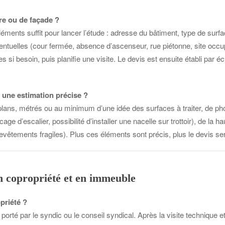
re ou de façade ?
ents suffit pour lancer l’étude : adresse du bâtiment, type de surface
entuelles (cour fermée, absence d’ascenseur, rue piétonne, site occu
 besoin, puis planifie une visite. Le devis est ensuite établi par éc
 une estimation précise ?
 plans, métrés ou au minimum d’une idée des surfaces à traiter, de pho
age d’escalier, possibilité d’installer une nacelle sur trottoir), de la
vêtements fragiles). Plus ces éléments sont précis, plus le devis sera
en copropriété et en immeuble
priété ?
orté par le syndic ou le conseil syndical. Après la visite technique e