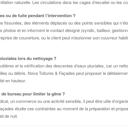
entilation naturelle. Les circulations dans les cages d’escalier ou les
es ou de fuite pendant l’intervention ?
les fissurées, des éléments déplacés ou des points sensibles qui n’ét
hotos et en informent le contact désigné (syndic, bailleur, gestionnai
reprise de couverture, ou le client peut missionner son couvreur habitu
pluviales lors du nettoyage ?
outtières et la vérification des descentes d’eaux pluviales, car un nett
lles ou débris. Nova Toitures & Façades peut proposer le déblaiement 
ité en hauteur.
s de bureau pour limiter la gêne ?
l, un commerce ou une activité sensible, il peut être utile d’organiser
 & Façades étudie ces contraintes au moment de la préparation et prop
il de nuit.