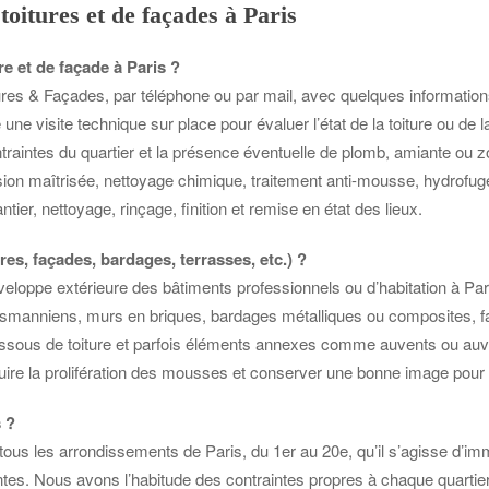
toitures et de façades à Paris
e et de façade à Paris ?
s & Façades, par téléphone ou par mail, avec quelques informations c
ne visite technique sur place pour évaluer l’état de la toiture ou de la 
traintes du quartier et la présence éventuelle de plomb, amiante ou z
 maîtrisée, nettoyage chimique, traitement anti-mousse, hydrofuge, e
tier, nettoyage, rinçage, finition et remise en état des lieux.
res, façades, bardages, terrasses, etc.) ?
eloppe extérieure des bâtiments professionnels ou d’habitation à Paris 
smanniens, murs en briques, bardages métalliques ou composites, f
ssous de toiture et parfois éléments annexes comme auvents ou auvent 
éduire la prolifération des mousses et conserver une bonne image pour l
 ?
ous les arrondissements de Paris, du 1er au 20e, qu’il s’agisse d’i
s. Nous avons l’habitude des contraintes propres à chaque quartier : 