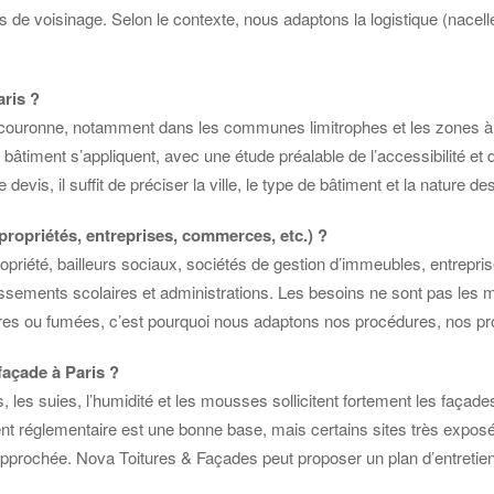
 de voisinage. Selon le contexte, nous adaptons la logistique (nacell
aris ?
ouronne, notamment dans les communes limitrophes et les zones à forte
âtiment s’appliquent, avec une étude préalable de l’accessibilité et d
is, il suffit de préciser la ville, le type de bâtiment et la nature de
opropriétés, entreprises, commerces, etc.) ?
priété, bailleurs sociaux, sociétés de gestion d’immeubles, entrepri
blissements scolaires et administrations. Les besoins ne sont pas l
sières ou fumées, c’est pourquoi nous adaptons nos procédures, nos 
façade à Paris ?
es, les suies, l’humidité et les mousses sollicitent fortement les façade
t réglementaire est une bonne base, mais certains sites très exposés 
prochée. Nova Toitures & Façades peut proposer un plan d’entretien p