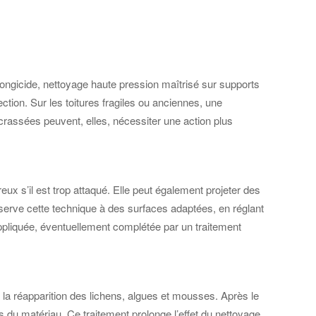
fongicide, nettoyage haute pression maîtrisé sur supports
tion. Sur les toitures fragiles ou anciennes, une
crassées peuvent, elles, nécessiter une action plus
oreux s’il est trop attaqué. Elle peut également projeter des
éserve cette technique à des surfaces adaptées, en réglant
 appliquée, éventuellement complétée par un traitement
 la réapparition des lichens, algues et mousses. Après le
s du matériau. Ce traitement prolonge l’effet du nettoyage