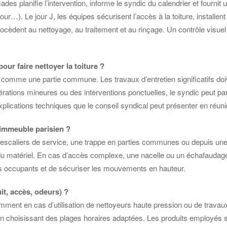
es planifie l’intervention, informe le syndic du calendrier et fournit
…). Le jour J, les équipes sécurisent l’accès à la toiture, installent 
procèdent au nettoyage, au traitement et au rinçage. Un contrôle visue
our faire nettoyer la toiture ?
ée comme une partie commune. Les travaux d’entretien significatifs do
rations mineures ou des interventions ponctuelles, le syndic peut par
lications techniques que le conseil syndical peut présenter en réunion 
 immeuble parisien ?
les escaliers de service, une trappe en parties communes ou depuis u
 matériel. En cas d’accès complexe, une nacelle ou un échafaudage peu
 les occupants et de sécuriser les mouvements en hauteur.
it, accès, odeurs) ?
amment en cas d’utilisation de nettoyeurs haute pression ou de trava
en choisissant des plages horaires adaptées. Les produits employés so