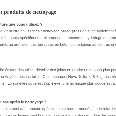
t produits de nettoyage
ture que vous utilisez ?
s peuvent être envisagées : nettoyage basse pression avec traitement 
décapants spécifiques, traitement anti-mousse et hydrofuge de protec
 tuiles ou ardoises. Les terrasses en béton ou certaines zones très en
aire éclater des tuiles, décoller des joints ou rendre un support plus p
est envoyée sous les tuiles. C’est pourquoi Nova Toitures & Façades r
du jet. Lorsque le risque est trop élevé, une technique plus douce est
usse après le nettoyage ?
 un traitement anti-mousse spécifique est recommandé afin de retarder
pport sec ou légèrement humide, pour agir en profondeur dans les pore