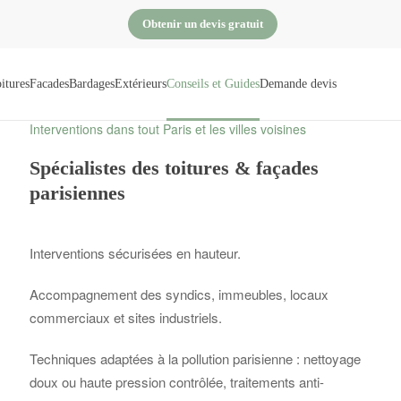
Obtenir un devis gratuit
itures
Facades
Bardages
Extérieurs
Conseils et Guides
Demande devis
Interventions dans tout Paris et les villes voisines
Spécialistes des toitures & façades
parisiennes
Interventions sécurisées en hauteur.
Accompagnement des syndics, immeubles, locaux
commerciaux et sites industriels.
Techniques adaptées à la pollution parisienne : nettoyage
doux ou haute pression contrôlée, traitements anti-